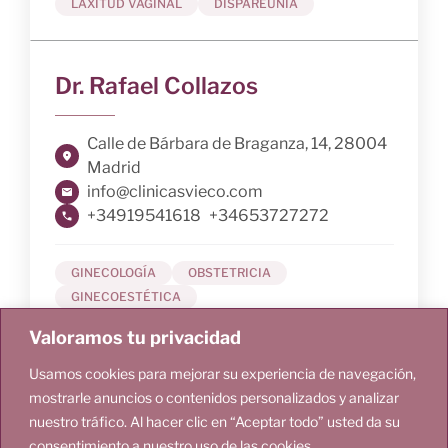
LAXITUD VAGINAL
DISPAREUNIA
Dr. Rafael Collazos
Calle de Bárbara de Braganza, 14, 28004
Madrid
info@clinicasvieco.com
+34919541618
+34653727272
GINECOLOGÍA
OBSTETRICIA
GINECOESTÉTICA
Valoramos tu privacidad
INCONTINENCIA URINARIA
DEBILIDAD DEL SUELO PÉLVICO
Usamos cookies para mejorar su experiencia de navegación,
LAXITUD VAGINAL
LIQUEN ESCLEROSO
mostrarle anuncios o contenidos personalizados y analizar
SEQUEDAD VAGINAL
nuestro tráfico. Al hacer clic en “Aceptar todo” usted da su
consentimiento a nuestro uso de las cookies.