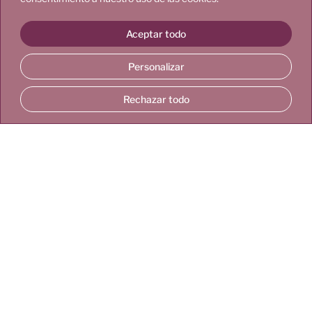
Dra. Alba López
Aceptar todo
Personalizar
Calle de Diego de León, 33, 28006
Madrid
Rechazar todo
info@cliniem.com
‪+34613063106‬
+34915630882
MEDICINA ESTÉTICA
DEBILIDAD DEL SUELO PÉLVICO
INCONTINENCIA URINARIA
LAXITUD VAGINAL
LIQUEN ESCLEROSO
SEQUEDAD VAGINAL
Dras. María Victoria Rodríguez
y Carlota Cestafe