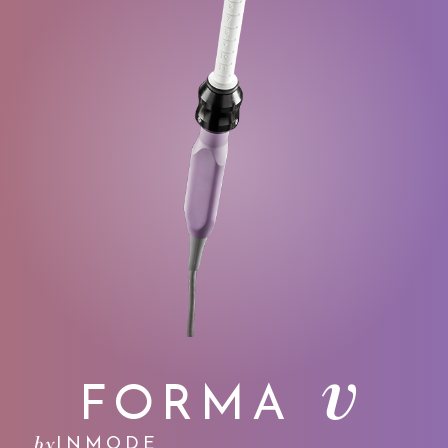
v
FORMA
by
INMODE