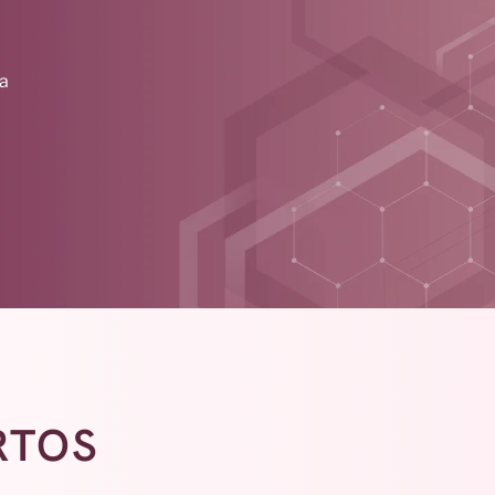
a
RTOS