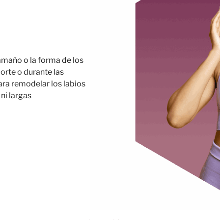
amaño o la forma de los
porte o durante las
ara remodelar los labios
 ni largas