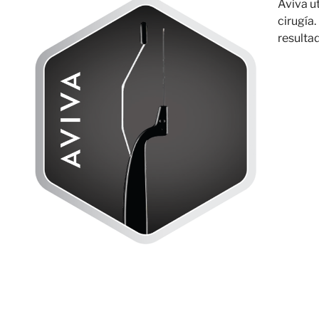
Aviva u
cirugía.
resulta