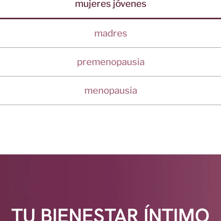
mujeres jóvenes
madres
premenopausia
menopausia
TU BIENESTAR ÍNTIMO