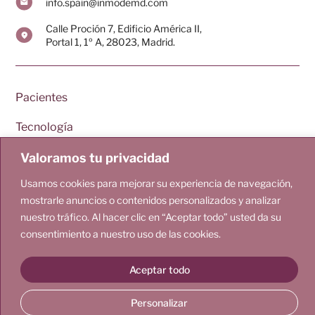
info.spain@inmodemd.com
Calle Proción 7, Edificio América II,
Portal 1, 1º A, 28023, Madrid.
Pacientes
Doctores
Tecnología
Blog
Nosotros
Contacto
Valoramos tu privacidad
Usamos cookies para mejorar su experiencia de navegación,
mostrarle anuncios o contenidos personalizados y analizar
© 2025 EMPOWERRF
nuestro tráfico. Al hacer clic en “Aceptar todo” usted da su
Términos y Condiciones
Políticas de Privacidad
Políticas de Cookies
Aviso Legal
consentimiento a nuestro uso de las cookies.
Diseñado por WeLoveWeb.eu
Este sitio web tiene un propósito exclusivamente informativo. La
información proporcionada no reemplaza
Aceptar todo
las recomendaciones de profesionales de la salud ni debe utilizarse
para diagnosticar o tratar problemas médicos o enfermedades
Personalizar