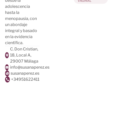
desde la
VAGINAL
adolescencia
hasta la
menopausia, con
un abordaje
integral y basado
en la evidencia
científica.
C. Don Cristian,
18, Local A,
29007 Málaga
info@susanaperez.es
susanaperez.es
+34951622411