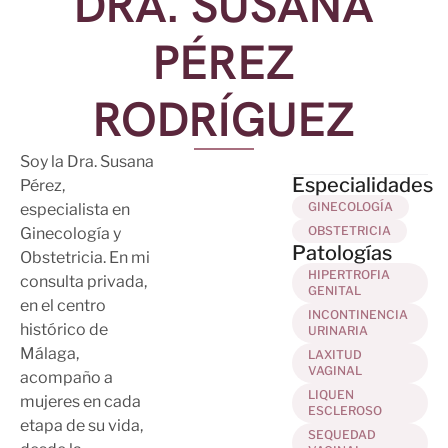
DRA. SUSANA
PÉREZ
RODRÍGUEZ
Soy la Dra. Susana
Especialidades
Pérez,
GINECOLOGÍA
especialista en
OBSTETRICIA
Ginecología y
Patologías
Obstetricia. En mi
HIPERTROFIA
consulta privada,
GENITAL
en el centro
INCONTINENCIA
histórico de
URINARIA
Málaga,
LAXITUD
VAGINAL
acompaño a
LIQUEN
mujeres en cada
ESCLEROSO
etapa de su vida,
SEQUEDAD