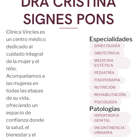
DRA CRISTINA
SIGNES PONS
Clínica Vincles es
Especialidades
un centro médico
GINECOLOGÍA
dedicado al
OBSTETRICIA
cuidado integral
MEDICINA
de la mujer y el
ESTÉTICA
niño.
PEDIATRÍA
Acompañamos a
FISIOTERAPIA
las mujeres en
NUTRICIÓN
todas las etapas
REHABILITACIÓN
de su vida,
PSICOLOGÍA
ofreciendo un
Patologías
espacio de
HIPERTROFIA
confianza donde
GENITAL
la salud, el
INCONTINENCIA
URINARIA
bienestar y el