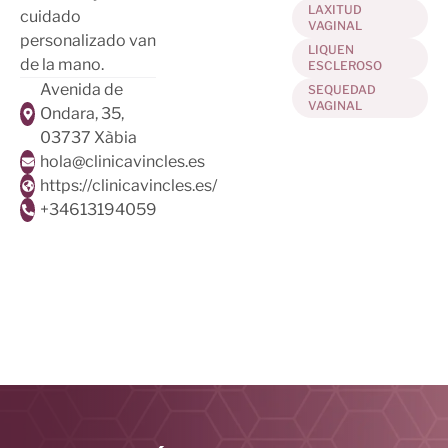
LAXITUD
cuidado
VAGINAL
personalizado van
LIQUEN
de la mano.
ESCLEROSO
Avenida de
SEQUEDAD
VAGINAL
Ondara, 35,
03737 Xàbia
hola@clinicavincles.es
https://clinicavincles.es/
+34613194059