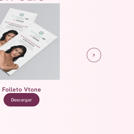
Folleto Vtone
Libro de tabúes
Descargar
Descargar