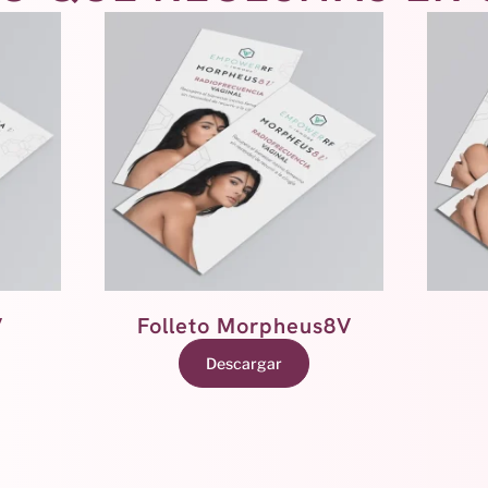
V
Folleto Morpheus8V
Descargar