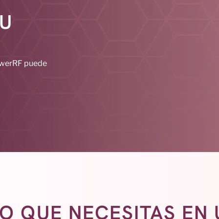
U
owerRF puede
O QUE NECESITAS EN 