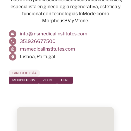
especialista en ginecología regenerativa, estética y
funcional con tecnologías InMode como
Morpheus8V y Vtone.
info@msmedicalinstitutes.com
351926677500
msmedicalinstitutes.com
Lisboa
,
Portugal
GINECOLOGÍA
MORPHEUS8V
VTONE
TONE