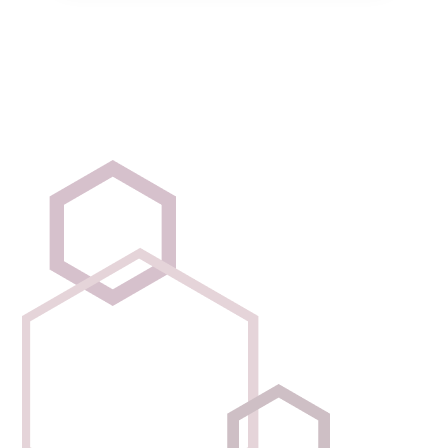
Calle de Fernando el Católico,61,
Lisboa, Lisboa, 28015
+34915500662