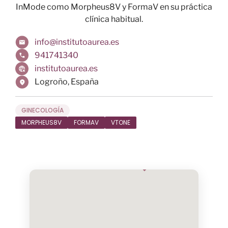
InMode como Morpheus8V y FormaV en su práctica
clínica habitual.
info@institutoaurea.es
941741340
institutoaurea.es
Logroño
,
España
GINECOLOGÍA
MORPHEUS8V
FORMAV
VTONE