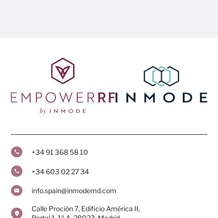
+34 91 368 58 10
+34 603 02 27 34
info.spain@inmodemd.com
Calle Proción 7, Edificio América II,
Portal 1, 1º A, 28023, Madrid.