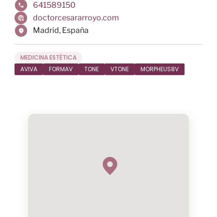
641589150
doctorcesararroyo.com
Madrid
,
España
MEDICINA ESTÉTICA
AVIVA
FORMAV
TONE
VTONE
MORPHEUS8V