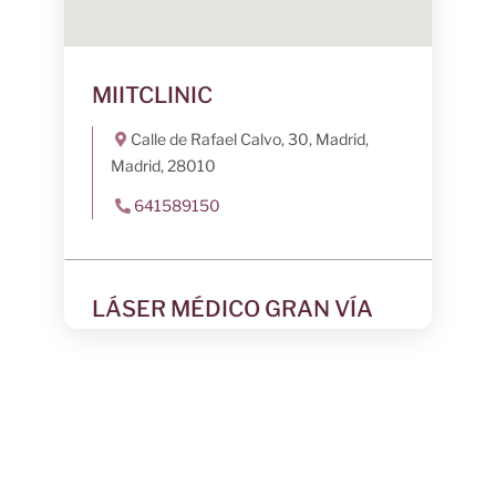
MIITCLINIC
Calle de Rafael Calvo, 30, Madrid,
Madrid, 28010
641589150
LÁSER MÉDICO GRAN VÍA
Gran Vía de Don Diego López de Haro,
79, Bizkaia, Bilbao, 48009
944392759