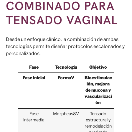
COMBINADO PARA
TENSADO VAGINAL
Desde un enfoque clínico, la combinación de ambas
tecnologías permite diseñar protocolos escalonados y
personalizados:
Fase
Tecnología
Objetivo
Fase inicial
FormaV
Bioestimulac
ión, mejora
de mucosa y
vascularizaci
ón
Fase
Morpheus8V
Tensado
intermedia
estructural y
remodelación