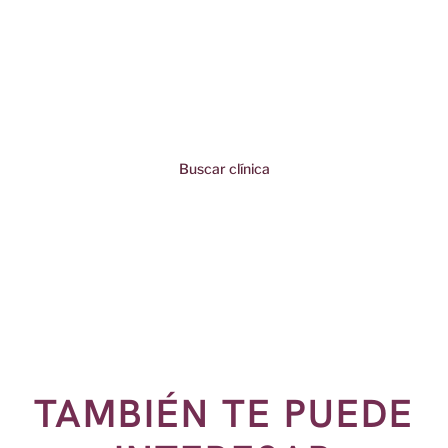
CLÍNICA MÁS
CERCANA
Descubra las clínicas cercanas y comience su
tratamiento hoy mismo. ¡Recupere su bienestar con
expertos certificados!
Buscar clínica
TAMBIÉN TE PUEDE