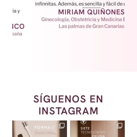
a e
infinnitas. Además, es sencilla y fácil de usar”.
MIRIAM QUIÑONES
mej
Ginecología, Obstetricia y Medicina Estética
O
Las palmas de Gran Canarias
SÍGUENOS EN
INSTAGRAM