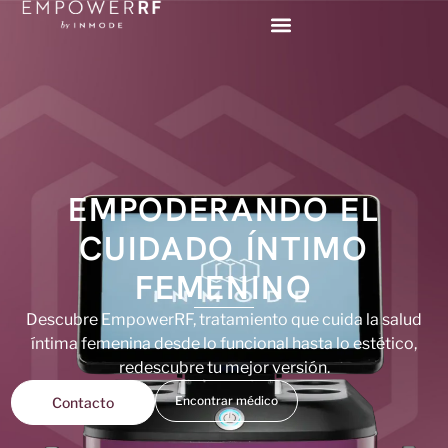
EMPODERANDO EL
CUIDADO ÍNTIMO
FEMENINO
Descubre EmpowerRF, tratamiento que cuida la salud
íntima femenina desde lo funcional hasta lo estético,
redescubre tu mejor versión.
Encontrar médico
Contacto