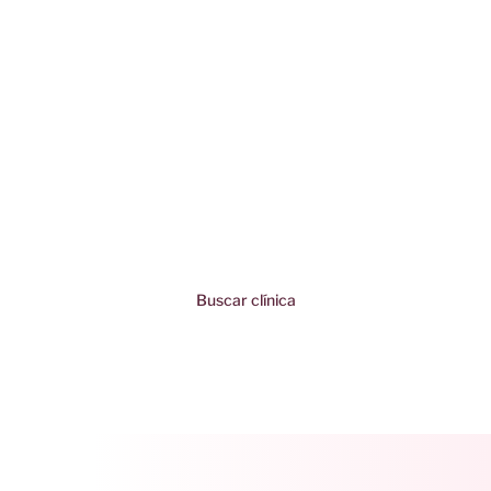
ENCUENTRA TU
CLÍNICA MÁS
CERCANA
Descubre la clínica EmpowerRF más cercana a tu
ubicación.
Tu bienestar íntimo merece atención, y dar el primer
paso nunca fue tan fácil.
El empoderamiento comienza con un clic.
Buscar clínica