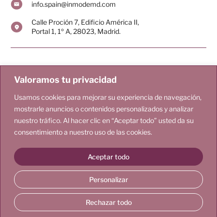
info.spain@inmodemd.com
Calle Proción 7, Edificio América II,
Portal 1, 1º A, 28023, Madrid.
Pacientes
Doctores
Valoramos tu privacidad
Tecnología
Blog
Usamos cookies para mejorar su experiencia de navegación,
mostrarle anuncios o contenidos personalizados y analizar
Nosotros
Contacto
nuestro tráfico. Al hacer clic en “Aceptar todo” usted da su
consentimiento a nuestro uso de las cookies.
© 2025 EMPOWERRF
Términos y Condiciones
Políticas de Privacidad
Aceptar todo
Políticas de Cookies
Aviso Legal
Diseñado por WeLoveWeb.eu
Personalizar
Este sitio web tiene un propósito exclusivamente informativo. La
información proporcionada no reemplaza
las recomendaciones de profesionales de la salud ni debe utilizarse
para diagnosticar o tratar problemas médicos o enfermedades
Rechazar todo