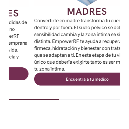
MADRES
Convertirte en madre transforma tu cuerpo por
L
de
dentro y por fuera. El suelo pélvico se debilita, la
a
sensibilidad cambia y la zona íntima se siente
e
distinta. EmpowerRF te ayuda a recuperar
E
ana
firmeza, hidratación y bienestar con tratamientos
r
que se adaptan a ti. En esta etapa de tu vida, lo
m
único que debería exigirte tanto es ser madre, no
e
tu zona íntima.
c
Encuentra a tu médico