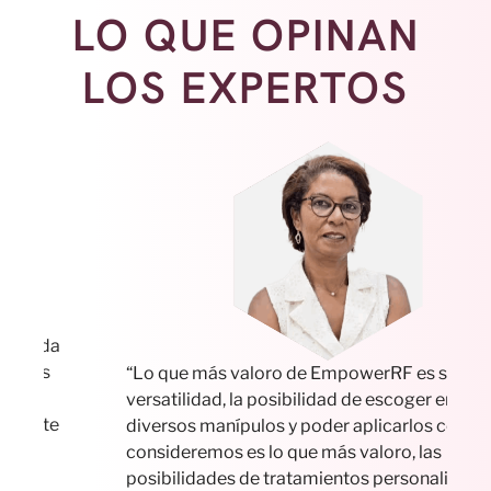
LO QUE OPINAN
LOS EXPERTOS
“En
“Lo que más valoro de EmpowerRF es su
bus
versatilidad, la posibilidad de escoger entre sus
med
diversos manípulos y poder aplicarlos como
aho
consideremos es lo que más valoro, las
fun
posibilidades de tratamientos personalizados son